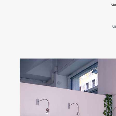
Mar
u