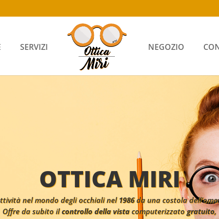
E
SERVIZI
NEGOZIO
CON
OTTICA MIRI
attività nel mondo degli occhiali nel
1986
da una costola dell’omon
Offre da subito il
controllo della vista
computerizzato
gratuito
,