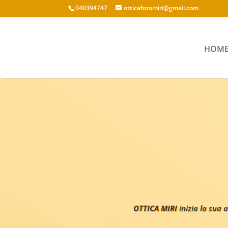
040394747
otticafotomiri@gmail.com
HOM
OTTICA MIRI
inizia la sua 