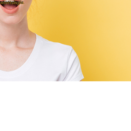
ontattologia
.