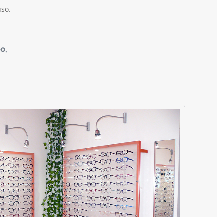
uso
.
to
,